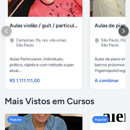
Aulas violão / guit / particular
Campinas
,
Pq. res. vila uniao
São Paulo
,
Higie
São Paulo
São Paulo
Aulas Particulares ,Individuais,
Aulas de piano em d
prático, rápido e com método super
bairros próximos d
atual....
Higienópolis(região 
R$ 1.111.111,00
A combinar
Mais Vistos em Cursos
Popular
Popular