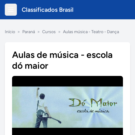
Classificados Brasil
Início
»
Paraná
»
Cursos
»
Aulas música - Teatro - Dança
Aulas de música - escola
dó maior