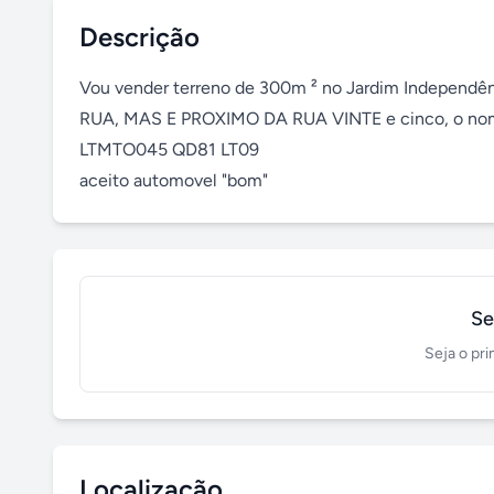
Descrição
Vou vender terreno de 300m ² no Jardim Independ
RUA, MAS E PROXIMO DA RUA VINTE e cinco, o nome
LTMTO045 QD81 LT09

aceito automovel "bom"
Se
Seja o pri
Localização