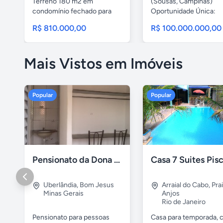
Terreno 180 m2 em
(Sousas, Campinas)
condomínio fechado para
Oportunidade Única:
construção...
Construa...
R$ 810.000,00
R$ 100.000.000,00
Mais Vistos em Imóveis
Popular
Popular
Pensionato da Dona Maria - Uberlândia/MG
Uberlândia
,
Bom Jesus
Arraial do Cabo
,
Pra
Minas Gerais
Anjos
Rio de Janeiro
Pensionato para pessoas
Casa para temporada, 