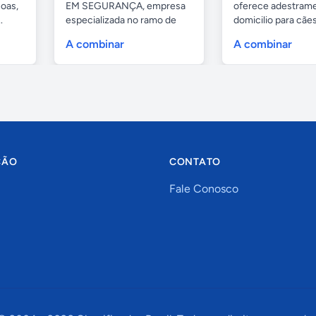
oas,
EM SEGURANÇA, empresa
oferece adestrame
.
especializada no ramo de
domicilio para cãe
portas de...
as...
A combinar
A combinar
ÇÃO
CONTATO
Fale Conosco