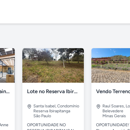
Le Jardin - Ville Sainte Anne - Sousas, Campinas
Lote no Reserva Ibirapitanga de 800m²
Santa Isabel
,
Condomínio
Raul Soares
,
Lo
Reserva Ibirapitanga
Belevedere
São Paulo
Minas Gerais
 Anne
OPORTUNIDADE NO
OPORTUNIDADE! 