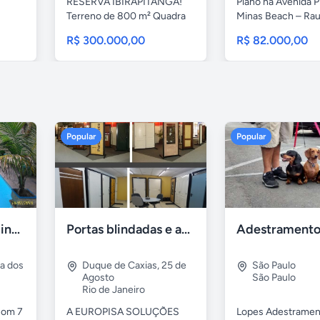
RESERVA IBIRAPITANGA!
Plano na Avenida P
Terreno de 800 m² Quadra
Minas Beach – Raul
79 – Lote...
R$ 300.000,00
R$ 82.000,00
Popular
Popular
Casa 7 Suites Piscina - Praia dos Anjos
Portas blindadas e anti-arrombamento Europisa
ia dos
Duque de Caxias
,
25 de
São Paulo
Agosto
São Paulo
Rio de Janeiro
com 7
A EUROPISA SOLUÇÕES
Lopes Adestramen