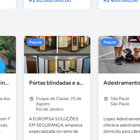
R$ 20.000.000,00
R$ 400.000,00
Popular
Popular
Casa 7 Suites Piscina - Praia dos Anjos
Portas blindadas e anti-arrombamento Europisa
ia dos
Duque de Caxias
,
25 de
São Paulo
Agosto
São Paulo
Rio de Janeiro
com 7
A EUROPISA SOLUÇÕES
Lopes Adestramen
oas,
EM SEGURANÇA, empresa
oferece adestrame
.
especializada no ramo de
domicilio para cãe
portas de...
as...