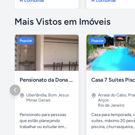
A combinar
A combinar
Mais Vistos em Imóveis
Popular
Popular
Pensionato da Dona Maria - Uberlândia/MG
Uberlândia
,
Bom Jesus
Arraial do Cabo
,
Pra
Minas Gerais
Anjos
Rio de Janeiro
Pensionato para pessoas
Casa para temporada, 
que estão planejando
suites, máximo 20 pess
trabalhar ou estudar em...
piscina, churrasqueira,..