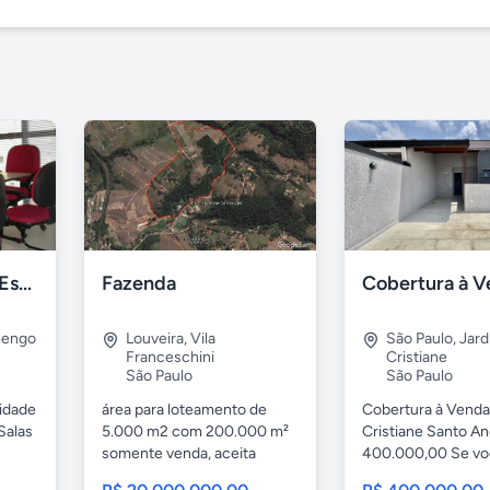
Escritório Virtual Espaço 2D
Fazenda
mengo
Louveira
,
Vila
São Paulo
,
Jard
Franceschini
Cristiane
São Paulo
São Paulo
cidade
área para loteamento de
Cobertura à Venda
Salas
5.000 m2 com 200.000 m²
Cristiane Santo A
somente venda, aceita
400.000,00 Se voc
imoveis,...