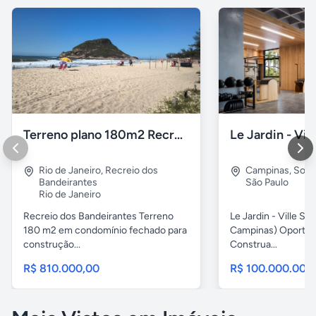
Terreno plano 180m2 Recreio dos Bandeirantes
Rio de Janeiro
,
Recreio dos
Campinas
,
Sous
Bandeirantes
São Paulo
Rio de Janeiro
Recreio dos Bandeirantes Terreno
Le Jardin - Ville Sa
180 m2 em condomínio fechado para
Campinas) Oportun
construção...
Construa...
R$ 810.000,00
R$ 100.000.000