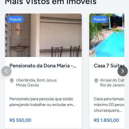
Mais Vistos em Imóveis
Popular
Popular
Pensionato da Dona Maria - Uberlândia/MG
Uberlândia
,
Bom Jesus
Arraial do Cabo
Minas Gerais
Rio de Janeiro
Pensionato para pessoas que estão
Casa para temporad
planejando trabalhar ou estudar em...
máximo 20 pessoas,
churrasqueira,...
R$ 550,00
R$ 1.850,00