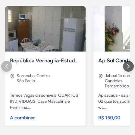
República Vernaglia-Estudantes e ou Trabalhadores
Ap Sul Candei
Sorocaba
,
Centro
Jaboatão dos G
São Paulo
Candeias
Pernambuco
Temos vagas disponíveis, QUARTOS
Ap sacada - sala -c
INDIVIDUAIS. Casa Masculina e
02 quartos sociais,
Feminina....
wc...
A combinar
R$ 150,00