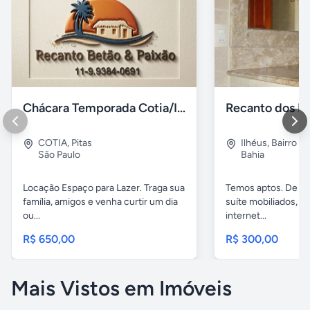
Chácara Temporada Cotia/Itapevi
Recanto dos Pá
COTIA
,
Pitas
Ilhéus
,
Bairro s.
São Paulo
Bahia
Locação Espaço para Lazer. Traga sua
Temos aptos. De 02
família, amigos e venha curtir um dia
suíte mobiliados, 
ou...
internet...
R$ 650,00
R$ 300,00
Mais Vistos em Imóveis