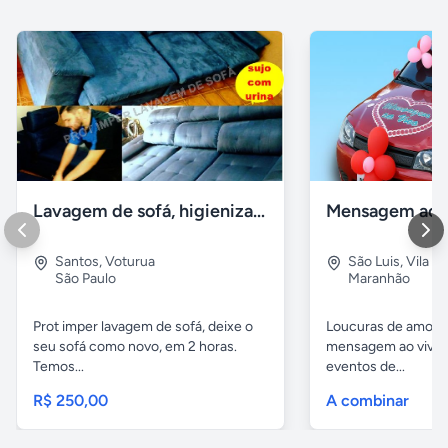
Lavagem de sofá, higienização sofá, Impermeabilização
Santos
,
Voturua
São Luis
,
Vila e
São Paulo
Maranhão
Prot imper lavagem de sofá, deixe o
Loucuras de amor, 
seu sofá como novo, em 2 horas.
mensagem ao vivo. 
Temos...
eventos de...
R$ 250,00
A combinar