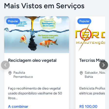
Mais Vistos em Serviços
Popular
Popular
Reciclagem oleo vegetal
Paulista
Salvador
,
Nova B
Pernambuco
Bahia
Faço recolhimento de óleo vegetal
Eletricista Profissi
usado disponibilizo vasilhame de 50
elétricas prediais e 
litros...
A combinar
R$ 100,00