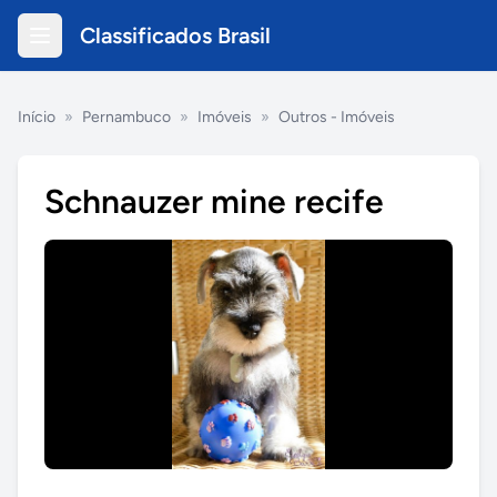
Classificados Brasil
Início
»
Pernambuco
»
Imóveis
»
Outros - Imóveis
Schnauzer mine recife