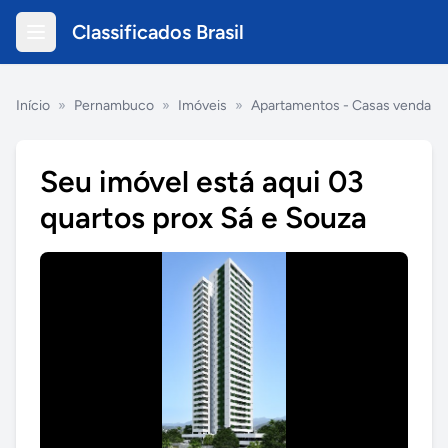
Classificados Brasil
Início
»
Pernambuco
»
Imóveis
»
Apartamentos - Casas venda
Seu imóvel está aqui 03
quartos prox Sá e Souza