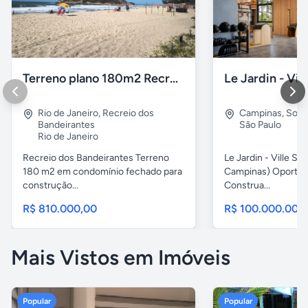
Terreno plano 180m2 Recreio dos Bandeirantes
Rio de Janeiro
,
Recreio dos
Campinas
,
Sous
Bandeirantes
São Paulo
Rio de Janeiro
Recreio dos Bandeirantes Terreno
Le Jardin - Ville Sa
180 m2 em condomínio fechado para
Campinas) Oportun
construção...
Construa...
R$ 810.000,00
R$ 100.000.000
Mais Vistos em Imóveis
Popular
Popular