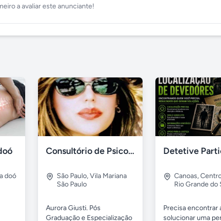
meiro a avaliar este anunciante!
doó
Consultório de Psicologia e Psicanálise
a doó
São Paulo
,
Vila Mariana
Canoas
,
Centr
São Paulo
Rio Grande do 
Aurora Giusti. Pós
Precisa encontrar
Graduação e Especialização
solucionar uma pe