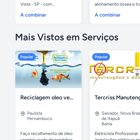
Vista - SP - com...
alinhamento óssea e t
de coluna....
A combinar
A combinar
Mais Vistos em Serviços
Popular
Popular
Reciclagem oleo vegetal
Paulista
Salvador
,
Nova Brasí
Pernambuco
de Itapuã
Bahia
Faço recolhimento de óleo
Eletricista Profissional:
vegetal usado disponibilizo
instalações elétricas pr