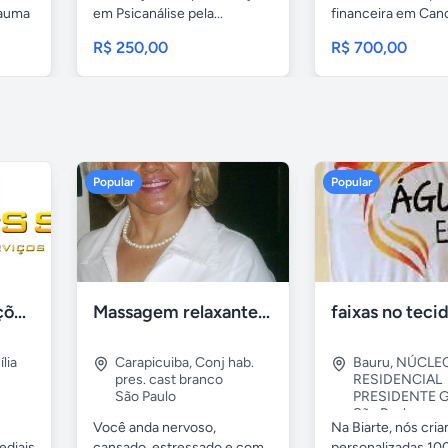
rauma
em Psicanálise pela...
financeira em Cano
R$ 250,00
R$ 700,00
Popular
Popular
Tercriss Manutenções e Serviços
Massagem relaxante- terapeutica e depilação
lia
Carapicuiba
,
Conj hab.
Bauru
,
NÚCLE
pres. cast branco
RESIDENCIAL
São Paulo
PRESIDENTE G
São Paulo
Você anda nervoso,
Na Biarte, nós cri
ediais
cansado, estressado e com
personalizadas 100