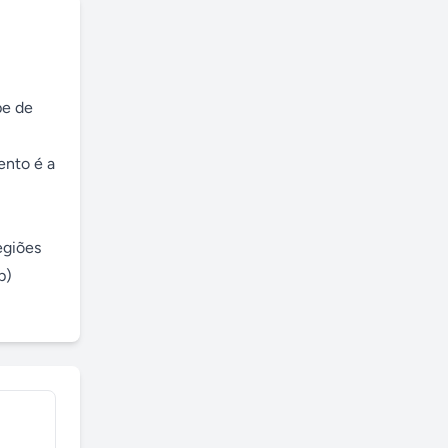
e de 
nto é a 
giões 
) 