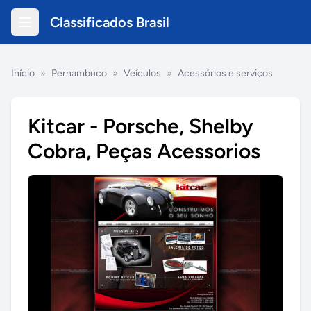
Classificados Brasil
Início
»
Pernambuco
»
Veículos
»
Acessórios e serviços
Kitcar - Porsche, Shelby
Cobra, Peças Acessorios