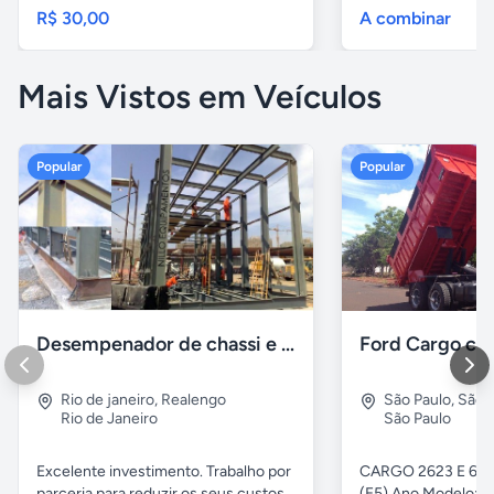
R$ 30,00
A combinar
Mais Vistos em Veículos
Popular
Popular
Desempenador de chassi e caçambas basculantes
Rio de janeiro
,
Realengo
São Paulo
,
São 
Rio de Janeiro
São Paulo
Excelente investimento. Trabalho por
CARGO 2623 E 6x4 
parceria para reduzir os seus custos,
(E5) Ano Modelo: Z