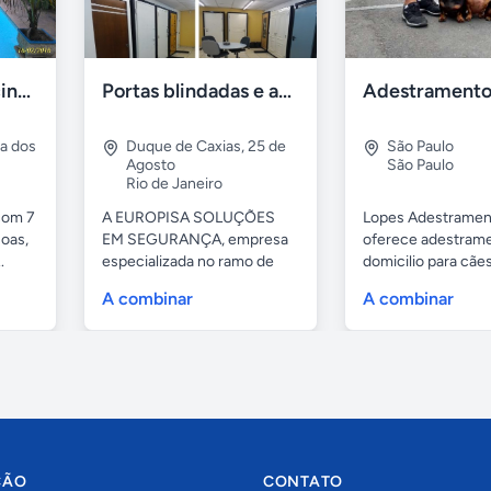
Casa 7 Suites Piscina - Praia dos Anjos
Portas blindadas e anti-arrombamento Europisa
ia dos
Duque de Caxias
,
25 de
São Paulo
Agosto
São Paulo
Rio de Janeiro
com 7
A EUROPISA SOLUÇÕES
Lopes Adestramen
oas,
EM SEGURANÇA, empresa
oferece adestrame
.
especializada no ramo de
domicilio para cãe
portas de...
as...
A combinar
A combinar
ÇÃO
CONTATO