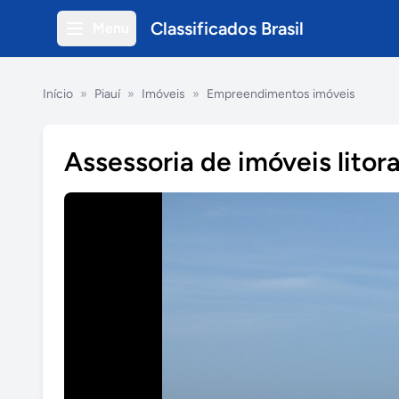
Classificados Brasil
Menu
Início
»
Piauí
»
Imóveis
»
Empreendimentos imóveis
Assessoria de imóveis litora