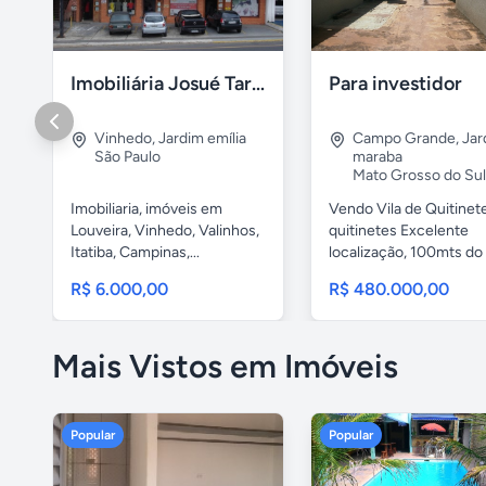
Imobiliária Josué Tartari Imóveis Louveira Vinhedo
Para investidor
Vinhedo
,
Jardim emília
Campo Grande
,
Jar
São Paulo
maraba
Mato Grosso do Sul
Imobiliaria, imóveis em
Vendo Vila de Quitinete
Louveira, Vinhedo, Valinhos,
quitinetes Excelente
Itatiba, Campinas,...
localização, 100mts do
Parque...
R$ 6.000,00
R$ 480.000,00
Mais Vistos em Imóveis
Popular
Popular