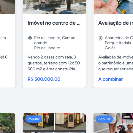
Imóvel no centro de Campo Grande RJ - ótimo para investir
Avaliação de 
dim
Rio de Janeiro
,
Campo
Aparecida de G
grande
Parque Itatiaia
Rio de Janeiro
Goiás
s! 6
Vendo 2 casas com sala, 3
Avaliação de imóvei
quartos, terreno com 12x 50
o patrimônio é uma
600 m2 e área construída...
que requer serieda
R$ 500.000,00
A combinar
Popular
Popular