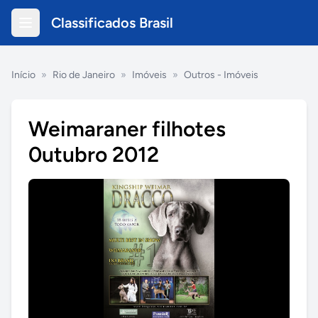
Classificados Brasil
Início
»
Rio de Janeiro
»
Imóveis
»
Outros - Imóveis
Weimaraner filhotes
0utubro 2012