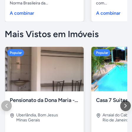
Norma Brasileira da...
com...
A combinar
A combinar
Mais Vistos em Imóveis
Popular
Popular
Pensionato da Dona Maria - Uberlândia/MG
Uberlândia
,
Bom Jesus
Arraial do Cabo
Minas Gerais
Rio de Janeiro