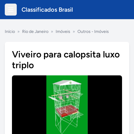
Classificados Brasil
Início
»
Rio de Janeiro
»
Imóveis
»
Outros - Imóveis
Viveiro para calopsita luxo
triplo