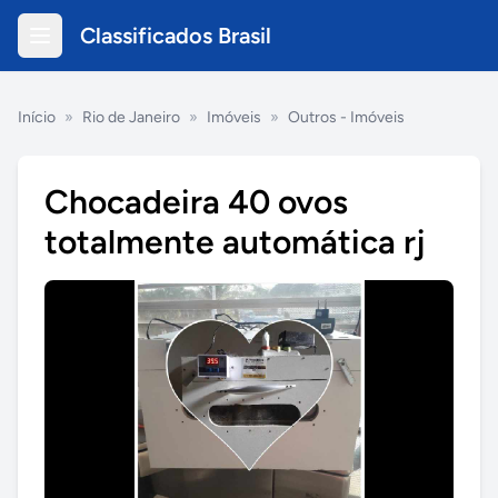
Classificados Brasil
Início
»
Rio de Janeiro
»
Imóveis
»
Outros - Imóveis
Chocadeira 40 ovos
totalmente automática rj