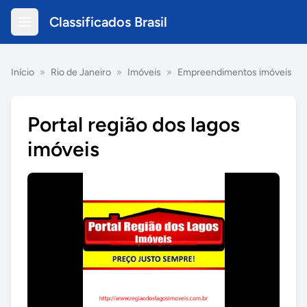
Classificados Brasil
Início
»
Rio de Janeiro
»
Imóveis
»
Empreendimentos imóveis
Portal região dos lagos
imóveis