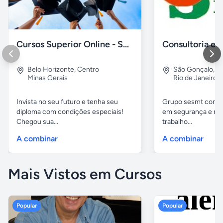
Cursos Superior Online - Sem pagamento adiantado
Belo Horizonte
,
Centro
São Gonçalo
,
Al
Minas Gerais
Rio de Janeiro
Invista no seu futuro e tenha seu
Grupo sesmt consul
diploma com condições especiais!
em segurança e me
Chegou sua...
trabalho...
A combinar
A combinar
Mais Vistos em Cursos
Popular
Popular