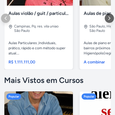
Aulas violão / guit / particular
Campinas
,
Pq. res. vila uniao
São Paulo
,
Higie
São Paulo
São Paulo
Aulas Particulares ,Individuais,
Aulas de piano em d
prático, rápido e com método super
bairros próximos d
atual....
Higienópolis(região 
R$ 1.111.111,00
A combinar
Mais Vistos em Cursos
Popular
Popular