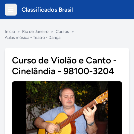
Classificados Brasil
Início
»
Rio de Janeiro
»
Cursos
»
Aulas música - Teatro - Dança
Curso de Violão e Canto -
Cinelândia - 98100-3204