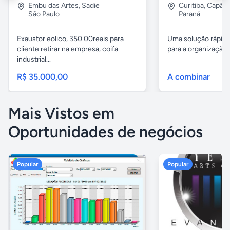
Embu das Artes
,
Sadie
Curitiba
,
Capão 
São Paulo
Paraná
Exaustor eolico, 350.00reais para
Uma solução rápida
cliente retirar na empresa, coifa
para a organização 
industrial...
R$ 35.000,00
A combinar
Mais Vistos em
Oportunidades de negócios
Popular
Popular