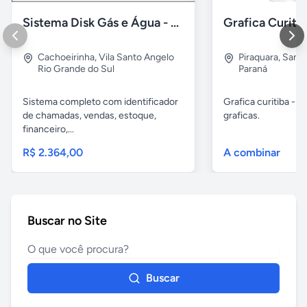
Sistema Disk Gás e Água - Revenda de GLP
Cachoeirinha
,
Vila Santo Angelo
Piraquara
,
Santa
Rio Grande do Sul
Paraná
Sistema completo com identificador
Grafica curitiba - y
de chamadas, vendas, estoque,
graficas.
financeiro,...
R$ 2.364,00
A combinar
Buscar no Site
Buscar