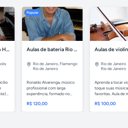
Popular
Aulas de piano em Higienópolis
Aulas de bateria Rio de Janeiro
olis
Rio de Janeiro
,
Flamengo
Rio de Janeiro
Rio de Janeiro
Rio de Janeiro
cílio
Ronaldo Alvarenga, músico
Aprenda a tocar vio
e
profissional com larga
toque suas músic
e)...
experiência, formado no...
favoritas. Aula de
para...
R$ 120,00
R$ 100,00