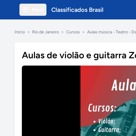
Classificados Brasil
Menu
Início
»
Rio de Janeiro
»
Cursos
»
Aulas música - Teatro - D
Aulas de violão e guitarra 