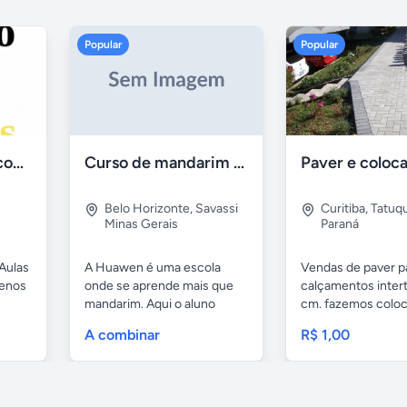
Popular
Popular
Aulas de Alemão com Professor Nativo
Curso de mandarim em belo horizonte
Belo Horizonte
,
Savassi
Curitiba
,
Tatuq
Minas Gerais
Paraná
Aulas
A Huawen é uma escola
Vendas de paver p
uenos
onde se aprende mais que
calçamentos inter
mandarim. Aqui o aluno
cm. fazemos colo
tem...
com...
A combinar
R$ 1,00