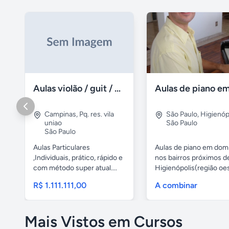
Aulas violão / guit / particular
Campinas
,
Pq. res. vila
São Paulo
,
Higienóp
uniao
São Paulo
São Paulo
Aulas Particulares
Aulas de piano em domi
,Individuais, prático, rápido e
nos bairros próximos d
com método super atual....
Higienópolis(região oest
R$ 1.111.111,00
A combinar
Mais Vistos em Cursos