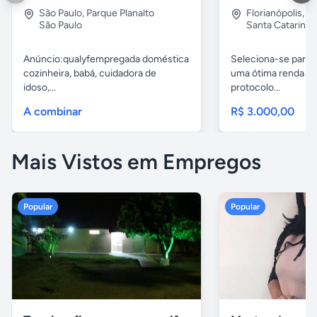
São Paulo
,
Parque Planalto
Florianópolis
,
Ju
São Paulo
Santa Catarina
Anúncio:qualyfempregada doméstica
Seleciona-se para 
cozinheira, babá, cuidadora de
uma ótima renda e
idoso,...
protocolo...
A combinar
R$ 3.000,00
Mais Vistos em Empregos
Popular
Popular