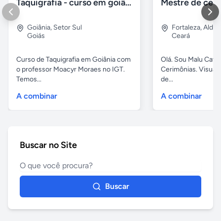
Taquigrafia - curso em goiânia - goiás
Goiânia
,
Setor Sul
Fortaleza
,
Aldeo
Goiás
Ceará
Curso de Taquigrafia em Goiânia com
Olá. Sou Malu Caval
o professor Moacyr Moraes no IGT.
Cerimônias. Visuali
Temos...
de...
A combinar
A combinar
Buscar no Site
Buscar