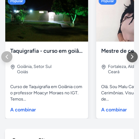
Popular
Popular
Taquigrafia - curso em goiânia - goiás
Goiânia
,
Setor Sul
Fortaleza
,
Aldeo
Goiás
Ceará
Curso de Taquigrafia em Goiânia com
Olá. Sou Malu Caval
o professor Moacyr Moraes no IGT.
Cerimônias. Visuali
Temos...
de...
A combinar
A combinar