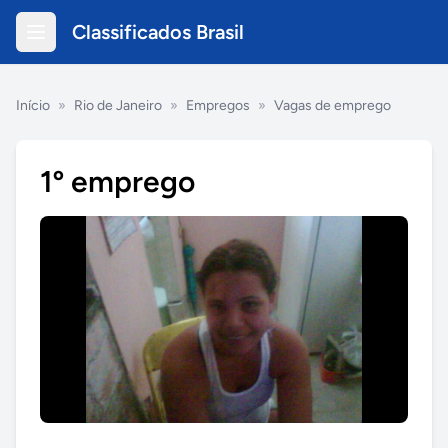
Classificados Brasil
Início
»
Rio de Janeiro
»
Empregos
»
Vagas de emprego
1º emprego