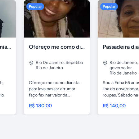
Popular
Popular
Mestre de cerimônias no ceará
Ofereço me como diarista
Passadeira dia
Rio De Janeiro
,
Sepetiba
Rio de Janeiro
,
Rio de Janeiro
governador
Rio de Janeiro
i,
Ofereço me como diarista.
Sou a Edna 66 ano
para lava passar arrumar
ilha do governador
lio
faço faxinar valor da...
roupas. Sábado na i
R$ 180,00
R$ 140,00