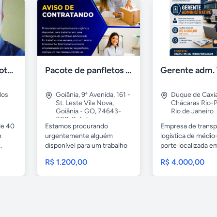
Sup. Téc. Engª Geotecnia Rodovias Ferrovia OAE/OAC
Pacote de panfletos - Vaga de trabalho para trabalho em casa
los
Goiânia
,
9ª Avenida, 161 -
Duque de Caxi
St. Leste Vila Nova,
Chácaras Rio-P
Goiânia - GO, 74643-
Rio de Janeiro
080, Brésil
de 40
Estamos procurando
Empresa de transp
Goiás
m
urgentemente alguém
logística de médi
.
disponível para um trabalho
porte localizada e
remoto de...
R$ 1.200,00
R$ 4.000,00