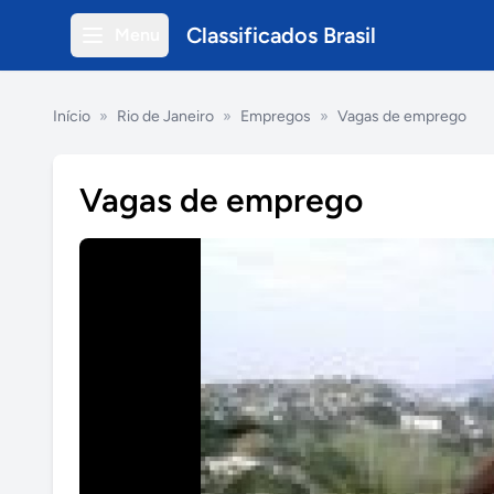
Classificados Brasil
Menu
Início
»
Rio de Janeiro
»
Empregos
»
Vagas de emprego
Vagas de emprego