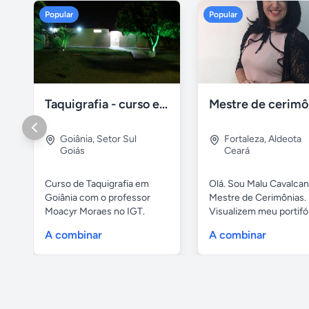
Popular
Popular
Taquigrafia - curso em goiânia - goiás
Goiânia
,
Setor Sul
Fortaleza
,
Aldeota
Goiás
Ceará
Curso de Taquigrafia em
Olá. Sou Malu Cavalcant
Goiânia com o professor
Mestre de Cerimônias.
Moacyr Moraes no IGT.
Visualizem meu portifó
Temos...
de...
A combinar
A combinar