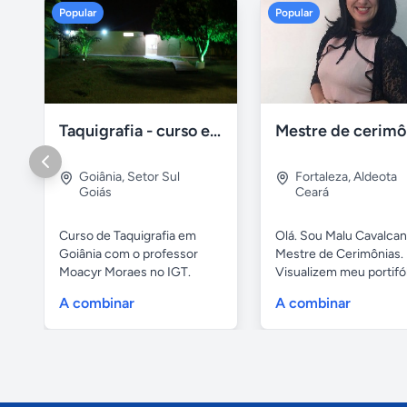
Popular
Popular
Taquigrafia - curso em goiânia - goiás
Goiânia
,
Setor Sul
Fortaleza
,
Aldeota
Goiás
Ceará
Curso de Taquigrafia em
Olá. Sou Malu Cavalcant
Goiânia com o professor
Mestre de Cerimônias.
Moacyr Moraes no IGT.
Visualizem meu portifó
Temos...
de...
A combinar
A combinar