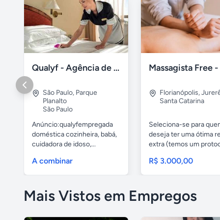
Qualyf - Agência de empregada doméstica
São Paulo
,
Parque
Florianópolis
,
Jurer
Planalto
Santa Catarina
São Paulo
Anúncio:qualyfempregada
Seleciona-se para qu
doméstica cozinheira, babá,
deseja ter uma ótima r
cuidadora de idoso,...
extra (temos um protoco
A combinar
R$ 3.000,00
Mais Vistos em Empregos