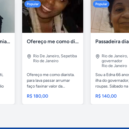
Popular
Popular
Mestre de cerimônias no ceará
Ofereço me como diarista
Passadeira dia
Rio De Janeiro
,
Sepetiba
Rio de Janeiro
,
Rio de Janeiro
governador
Rio de Janeiro
i,
Ofereço me como diarista.
Sou a Edna 66 ano
para lava passar arrumar
ilha do governador
lio
faço faxinar valor da...
roupas. Sábado na i
R$ 180,00
R$ 140,00