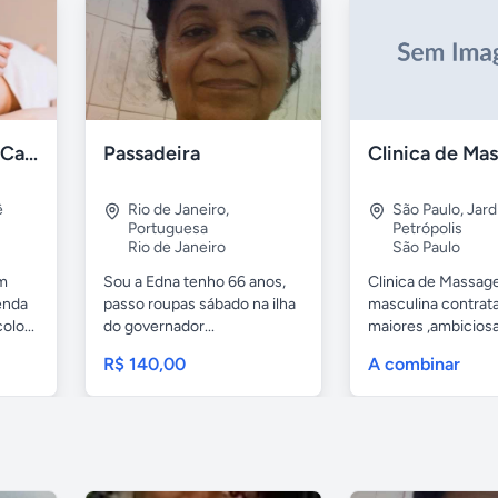
Massagista Free - Carnaval 2026
Passadeira
ê
Rio de Janeiro
,
São Paulo
,
Jard
Portuguesa
Petrópolis
Rio de Janeiro
São Paulo
em
Sou a Edna tenho 66 anos,
Clinica de Massa
enda
passo roupas sábado na ilha
masculina contrat
lo...
do governador...
maiores ,ambicios
ou sem...
R$ 140,00
A combinar