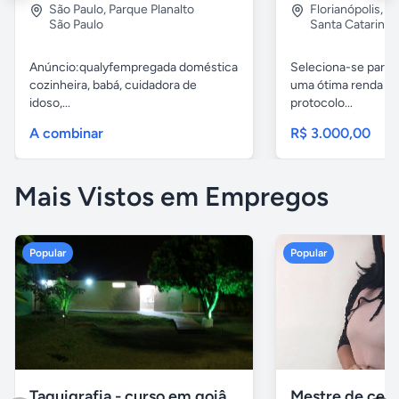
São Paulo
,
Parque Planalto
Florianópolis
,
Ju
São Paulo
Santa Catarina
Anúncio:qualyfempregada doméstica
Seleciona-se para 
cozinheira, babá, cuidadora de
uma ótima renda e
idoso,...
protocolo...
A combinar
R$ 3.000,00
Mais Vistos em Empregos
Popular
Popular
Taquigrafia - curso em goiânia - goiás