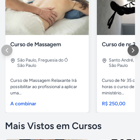
Curso de Massagem
Curso de nr 35
São Paulo
,
Freguesia do Ó
Santo André
,
Vl
São Paulo
São Paulo
Curso de Massagem Relaxante Irá
Curso de Nr 35 carg
possibilitar ao profissional a aplicar
horas o curso de Nr
uma...
ministério...
A combinar
R$ 250,00
Mais Vistos em Cursos