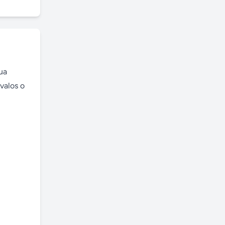
a 
alos o 