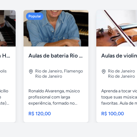
Popular
Aulas de piano em Higienópolis
Aulas de bateria Rio de Janeiro
olis
Rio de Janeiro
,
Flamengo
Rio de Janeiro
Rio de Janeiro
Rio de Janeiro
cílio
Ronaldo Alvarenga, músico
Aprenda a tocar vio
e
profissional com larga
toque suas músic
e)...
experiência, formado no...
favoritas. Aula de
para...
R$ 120,00
R$ 100,00