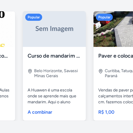
Popular
Popular
Aulas de Alemão com Professor Nativo
Curso de mandarim em belo horizonte
Belo Horizonte
,
Savassi
Curitiba
,
Tatuq
Minas Gerais
Paraná
Aulas
A Huawen é uma escola
Vendas de paver p
uenos
onde se aprende mais que
calçamentos inter
mandarim. Aqui o aluno
cm. fazemos colo
tem...
com...
A combinar
R$ 1,00