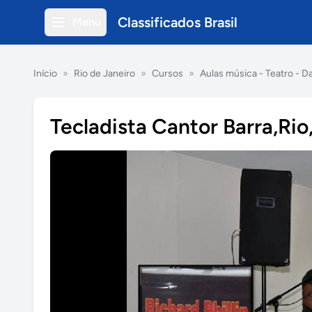
Classificados Brasil
Menu
Início
»
Rio de Janeiro
»
Cursos
»
Aulas música - Teatro - D
Tecladista Cantor Barra,Rio,