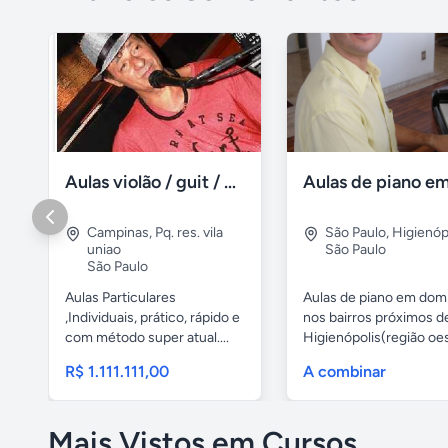
Aulas violão / guit / particular
Campinas
,
Pq. res. vila
São Paulo
,
Higienóp
uniao
São Paulo
São Paulo
Aulas Particulares
Aulas de piano em domi
,Individuais, prático, rápido e
nos bairros próximos d
com método super atual....
Higienópolis(região oest
R$ 1.111.111,00
A combinar
Mais Vistos em Cursos