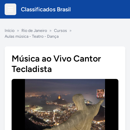
Classificados Brasil
Início
»
Rio de Janeiro
»
Cursos
»
Aulas música - Teatro - Dança
Música ao Vivo Cantor
Tecladista