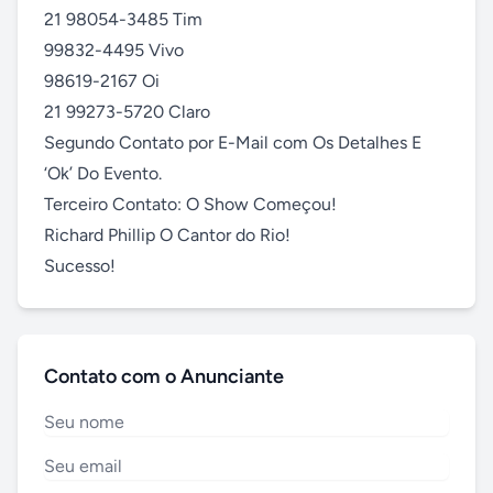
21 98054-3485 Tim

99832-4495 Vivo

98619-2167 Oi

21 99273-5720 Claro

Segundo Contato por E-Mail com Os Detalhes E 
‘Ok’ Do Evento.

Terceiro Contato: O Show Começou!

Richard Phillip O Cantor do Rio!

Sucesso!
Contato com o Anunciante