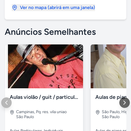
Ver no mapa (abrirá em uma janela)
Anúncios Semelhantes
Aulas violão / guit / particular
Campinas
,
Pq. res. vila uniao
São Paulo
,
Higie
São Paulo
São Paulo
Aulas Particulares ,Individuais,
Aulas de piano em d