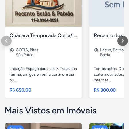
Chácara Temporada Cotia/Itapevi
Recanto dos Pá
COTIA
,
Pitas
Ilhéus
,
Bairro s.
São Paulo
Bahia
Locação Espaço para Lazer. Traga sua
Temos aptos. De 02
família, amigos e venha curtir um dia
suíte mobiliados, 
ou...
internet...
R$ 650,00
R$ 300,00
Mais Vistos em Imóveis
Popular
Popular