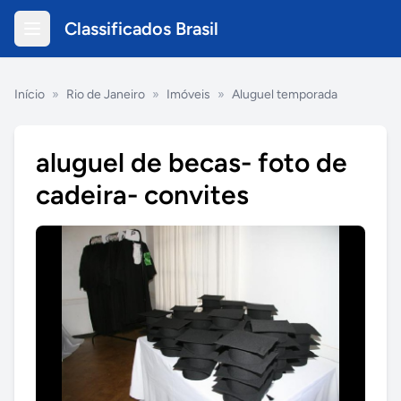
Classificados Brasil
Início
»
Rio de Janeiro
»
Imóveis
»
Aluguel temporada
aluguel de becas- foto de
cadeira- convites