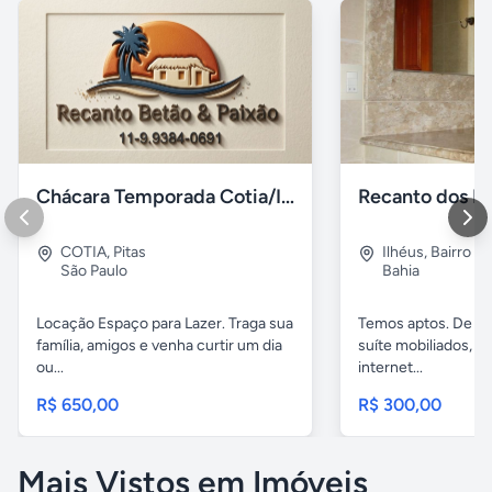
Chácara Temporada Cotia/Itapevi
Recanto dos Pá
COTIA
,
Pitas
Ilhéus
,
Bairro s.
São Paulo
Bahia
Locação Espaço para Lazer. Traga sua
Temos aptos. De 02
família, amigos e venha curtir um dia
suíte mobiliados, 
ou...
internet...
R$ 650,00
R$ 300,00
Mais Vistos em Imóveis