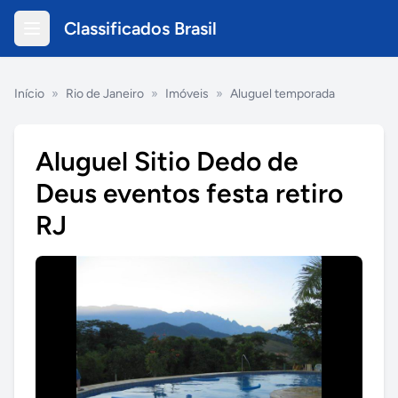
Classificados Brasil
Início
»
Rio de Janeiro
»
Imóveis
»
Aluguel temporada
Aluguel Sitio Dedo de
Deus eventos festa retiro
RJ