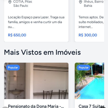
COTIA
,
Pitas
Ilhéus
,
Bairro s.
São Paulo
Bahia
Locação Espaço para Lazer. Traga sua
Temos aptos. De 02
família, amigos e venha curtir um dia
suíte mobiliados, 
ou...
internet...
R$ 650,00
R$ 300,00
Mais Vistos em Imóveis
Popular
Popular
Pensionato da Dona Maria - Uberlândia/MG