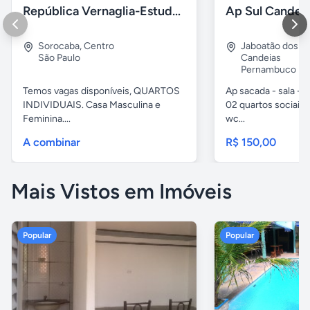
República Vernaglia-Estudantes e ou Trabalhadores
Ap Sul Candei
Sorocaba
,
Centro
Jaboatão dos G
São Paulo
Candeias
Pernambuco
Temos vagas disponíveis, QUARTOS
Ap sacada - sala -c
INDIVIDUAIS. Casa Masculina e
02 quartos sociais,
Feminina....
wc...
A combinar
R$ 150,00
Mais Vistos em Imóveis
Popular
Popular