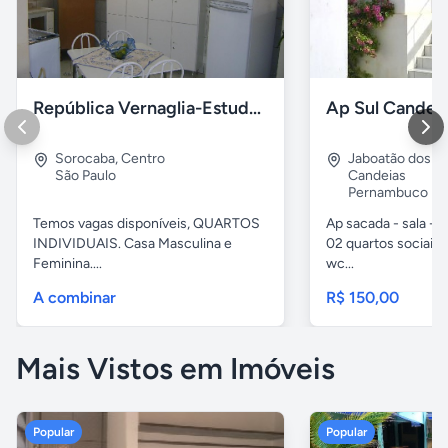
República Vernaglia-Estudantes e ou Trabalhadores
Ap Sul Candei
Sorocaba
,
Centro
Jaboatão dos G
São Paulo
Candeias
Pernambuco
Temos vagas disponíveis, QUARTOS
Ap sacada - sala -c
INDIVIDUAIS. Casa Masculina e
02 quartos sociais,
Feminina....
wc...
A combinar
R$ 150,00
Mais Vistos em Imóveis
Popular
Popular