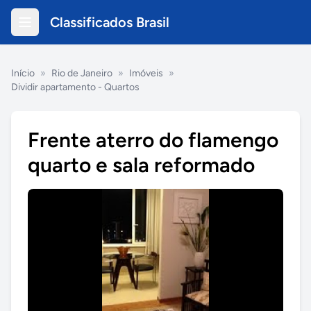
Classificados Brasil
Início
»
Rio de Janeiro
»
Imóveis
»
Dividir apartamento - Quartos
Frente aterro do flamengo
quarto e sala reformado