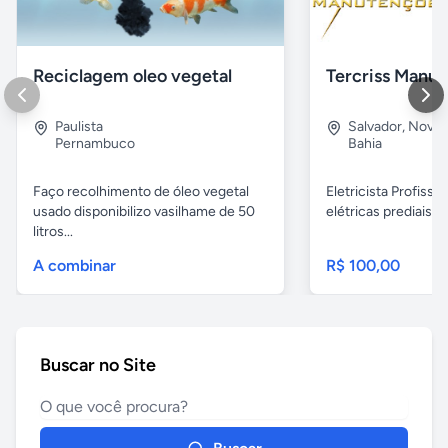
Reciclagem oleo vegetal
Paulista
Salvador
,
Nova B
Pernambuco
Bahia
Faço recolhimento de óleo vegetal
Eletricista Profissi
usado disponibilizo vasilhame de 50
elétricas prediais e 
litros...
A combinar
R$ 100,00
Buscar no Site