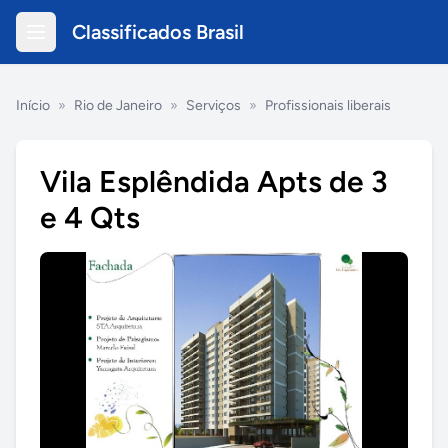
Classificados Brasil
Início
»
Rio de Janeiro
»
Serviços
»
Profissionais liberais
Vila Esplêndida Apts de 3
e 4 Qts