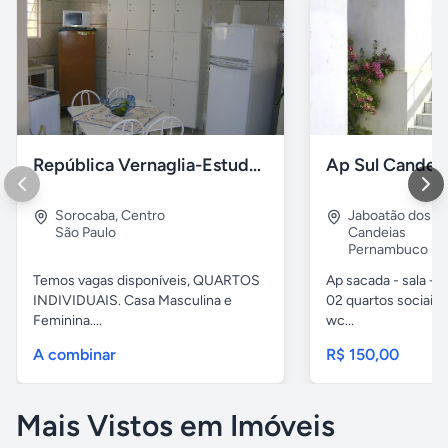
República Vernaglia-Estudantes e ou Trabalhadores
Ap Sul Candei
Sorocaba
,
Centro
Jaboatão dos G
São Paulo
Candeias
Pernambuco
Temos vagas disponíveis, QUARTOS
Ap sacada - sala -c
INDIVIDUAIS. Casa Masculina e
02 quartos sociais,
Feminina....
wc...
A combinar
R$ 150,00
Mais Vistos em Imóveis