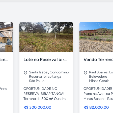
Le Jardin - Ville Sainte Anne - Sousas, Campinas
Lote no Reserva Ibirapitanga de 800m²
Santa Isabel
,
Condomínio
Raul Soares
,
Lo
Reserva Ibirapitanga
Belevedere
São Paulo
Minas Gerais
 Anne
OPORTUNIDADE NO
OPORTUNIDADE! 
RESERVA IBIRAPITANGA!
Plano na Avenida P
Terreno de 800 m² Quadra
Minas Beach – Raul
79 – Lote...
R$ 300.000,00
R$ 82.000,00