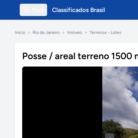
Classificados Brasil
Menu
Início
»
Rio de Janeiro
»
Imóveis
»
Terrenos - Lotes
Posse / areal terreno 1500