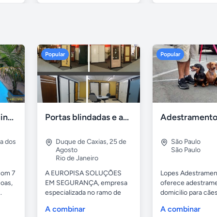
Popular
Popular
Casa 7 Suites Piscina - Praia dos Anjos
Portas blindadas e anti-arrombamento Europisa
ia dos
Duque de Caxias
,
25 de
São Paulo
Agosto
São Paulo
Rio de Janeiro
com 7
A EUROPISA SOLUÇÕES
Lopes Adestramen
oas,
EM SEGURANÇA, empresa
oferece adestrame
.
especializada no ramo de
domicilio para cãe
portas de...
as...
A combinar
A combinar