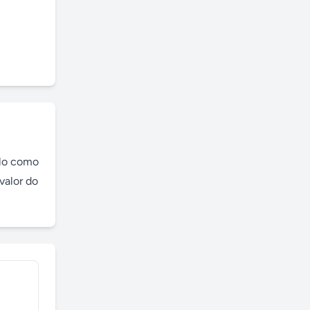
lo como 
alor do 