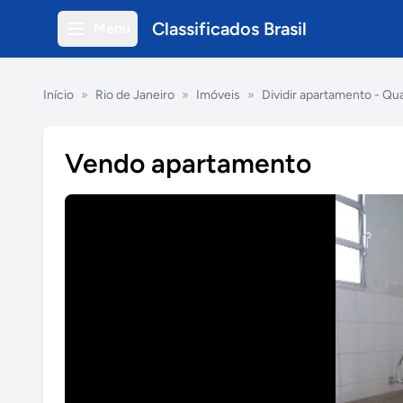
Classificados Brasil
Menu
Início
»
Rio de Janeiro
»
Imóveis
»
Dividir apartamento - Qu
Vendo apartamento