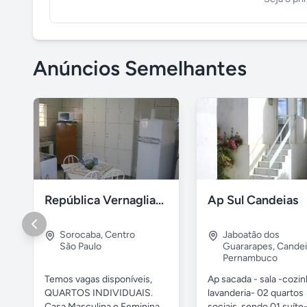
Anúncios Semelhantes
República Vernaglia-Estudantes e ou Trabalhadores
Ap Sul Candeias
Sorocaba
,
Centro
Jaboatão dos
São Paulo
Guararapes
,
Candei
Pernambuco
Temos vagas disponíveis,
Ap sacada - sala -cozi
QUARTOS INDIVIDUAIS.
lavanderia- 02 quartos
Casa Masculina e Feminina....
sociais, sendo 01 suíte-