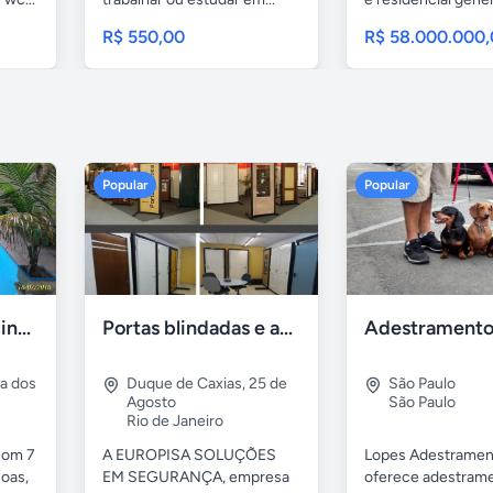
casa...
R$ 550,00
R$ 58.000.000
Popular
Popular
Casa 7 Suites Piscina - Praia dos Anjos
Portas blindadas e anti-arrombamento Europisa
ia dos
Duque de Caxias
,
25 de
São Paulo
Agosto
São Paulo
Rio de Janeiro
com 7
A EUROPISA SOLUÇÕES
Lopes Adestramen
oas,
EM SEGURANÇA, empresa
oferece adestrame