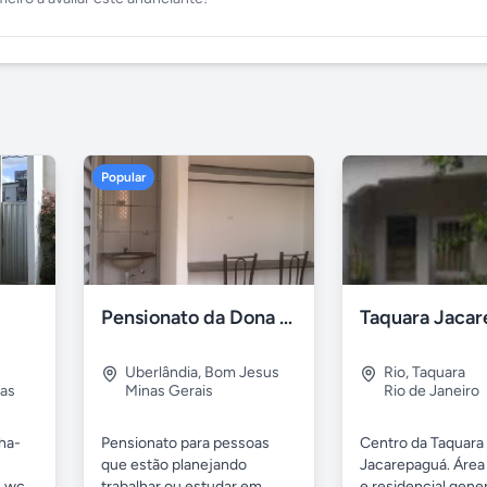
Popular
Pensionato da Dona Maria - Uberlândia/MG
Uberlândia
,
Bom Jesus
Rio
,
Taquara
as
Minas Gerais
Rio de Janeiro
nha-
Pensionato para pessoas
Centro da Taquara
que estão planejando
Jacarepaguá. Área
 wc...
trabalhar ou estudar em...
e residencial gene