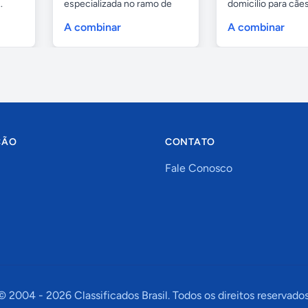
.
especializada no ramo de
domicilio para cãe
portas de...
as...
A combinar
A combinar
ÇÃO
CONTATO
Fale Conosco
© 2004 -
2026
Classificados Brasil. Todos os direitos reservados