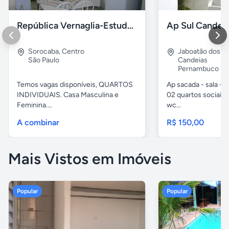
República Vernaglia-Estudantes e ou Trabalhadores
Ap Sul Candei
Sorocaba
,
Centro
Jaboatão dos G
São Paulo
Candeias
Pernambuco
Temos vagas disponíveis, QUARTOS
Ap sacada - sala -c
INDIVIDUAIS. Casa Masculina e
02 quartos sociais,
Feminina....
wc...
A combinar
R$ 150,00
Mais Vistos em Imóveis
Popular
Popular