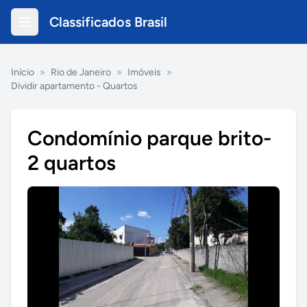
Classificados Brasil
Início
»
Rio de Janeiro
»
Imóveis
»
Dividir apartamento - Quartos
Condomínio parque brito-
2 quartos