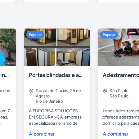
Popular
Popular
Casa 7 Suites Piscina - Praia dos Anjos
Portas blindadas e anti-arrombamento Europisa
ia dos
Duque de Caxias
,
25 de
São Paulo
Agosto
São Paulo
Rio de Janeiro
com 7
A EUROPISA SOLUÇÕES
Lopes Adestramen
oas,
EM SEGURANÇA, empresa
oferece adestrame
.
especializada no ramo de
domicilio para cãe
portas de...
as...
A combinar
A combinar