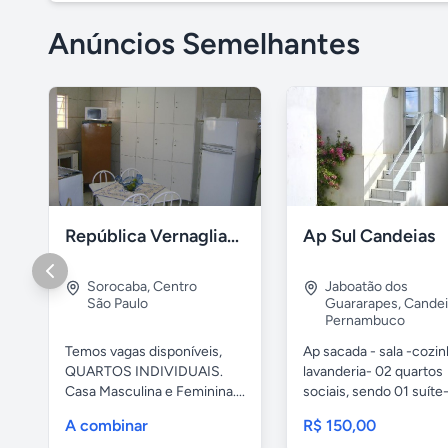
Anúncios Semelhantes
República Vernaglia-Estudantes e ou Trabalhadores
Ap Sul Candeias
Sorocaba
,
Centro
Jaboatão dos
São Paulo
Guararapes
,
Candei
Pernambuco
Temos vagas disponíveis,
Ap sacada - sala -cozi
QUARTOS INDIVIDUAIS.
lavanderia- 02 quartos
Casa Masculina e Feminina....
sociais, sendo 01 suíte-
A combinar
R$ 150,00