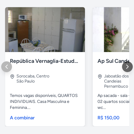
República Vernaglia-Estudantes e ou Trabalhadores
Ap Sul Candei
Sorocaba
,
Centro
Jaboatão dos G
São Paulo
Candeias
Pernambuco
Temos vagas disponíveis, QUARTOS
Ap sacada - sala -c
INDIVIDUAIS. Casa Masculina e
02 quartos sociais,
Feminina....
wc...
A combinar
R$ 150,00