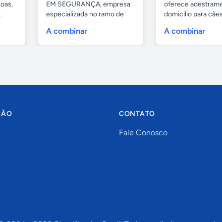
oas,
EM SEGURANÇA, empresa
oferece adestrame
.
especializada no ramo de
domicilio para cãe
portas de...
as...
A combinar
A combinar
ÇÃO
CONTATO
Fale Conosco