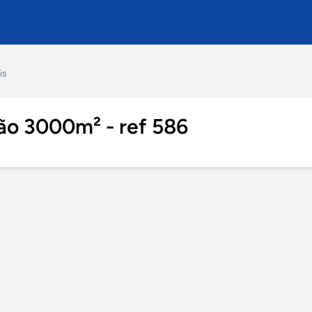
is
pão 3000m² - ref 586