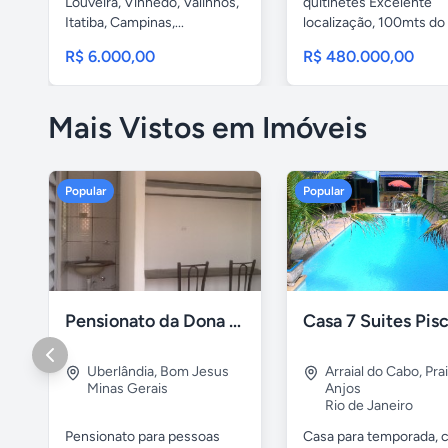
Louveira, Vinhedo, Valinhos,
quitinetes Excelente
Itatiba, Campinas,...
localização, 100mts do
Parque...
R$ 6.000,00
R$ 480.000,00
Mais Vistos em Imóveis
Popular
Popular
Pensionato da Dona Maria - Uberlândia/MG
Uberlândia
,
Bom Jesus
Arraial do Cabo
,
Pra
Minas Gerais
Anjos
Rio de Janeiro
Pensionato para pessoas
Casa para temporada, 