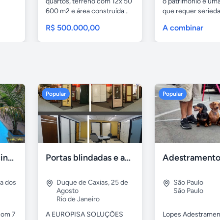
quartos, terreno com 12x 50
o patrimônio é uma
600 m2 e área construída...
que requer serieda
R$ 500.000,00
A combinar
Popular
Popular
Casa 7 Suites Piscina - Praia dos Anjos
Portas blindadas e anti-arrombamento Europisa
ia dos
Duque de Caxias
,
25 de
São Paulo
Agosto
São Paulo
Rio de Janeiro
com 7
A EUROPISA SOLUÇÕES
Lopes Adestramen