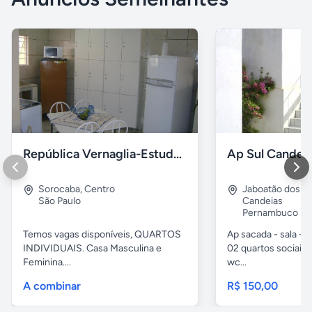
República Vernaglia-Estudantes e ou Trabalhadores
Ap Sul Candei
Sorocaba
,
Centro
Jaboatão dos G
São Paulo
Candeias
Pernambuco
Temos vagas disponíveis, QUARTOS
Ap sacada - sala -c
INDIVIDUAIS. Casa Masculina e
02 quartos sociais,
Feminina....
wc...
A combinar
R$ 150,00