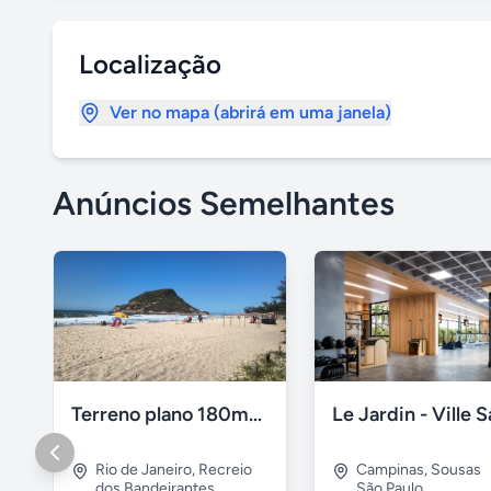
Localização
Ver no mapa (abrirá em uma janela)
Anúncios Semelhantes
Terreno plano 180m2 Recreio dos Bandeirantes
Rio de Janeiro
,
Recreio
Campinas
,
Sousas
dos Bandeirantes
São Paulo