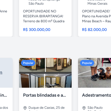
São Paulo
Minas Gerais
 Anne
OPORTUNIDADE NO
OPORTUNIDADE! 
RESERVA IBIRAPITANGA!
Plano na Avenida P
Terreno de 800 m² Quadra
Minas Beach – Raul
79 – Lote...
R$ 300.000,00
R$ 82.000,00
Popular
Popular
Casa 7 Suites Piscina - Praia dos Anjos
Portas blindadas e anti-arrombamento Europisa
ia dos
Duque de Caxias
,
25 de
São Paulo