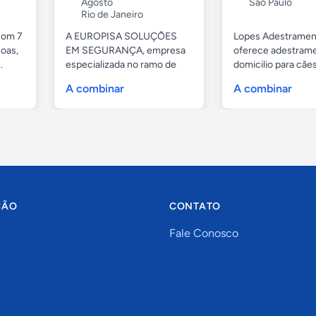
Agosto
São Paulo
Rio de Janeiro
com 7
A EUROPISA SOLUÇÕES
Lopes Adestramen
oas,
EM SEGURANÇA, empresa
oferece adestrame
.
especializada no ramo de
domicilio para cãe
portas de...
as...
A combinar
A combinar
ÇÃO
CONTATO
Fale Conosco