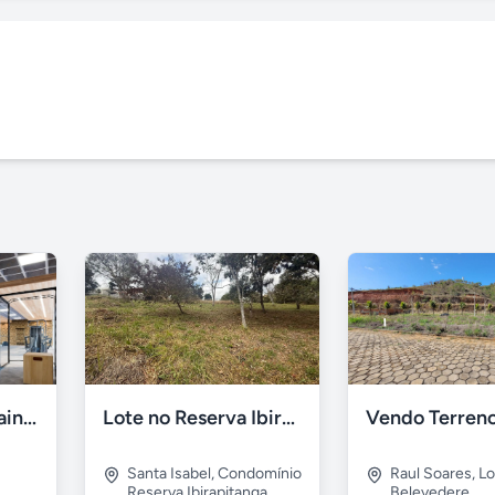
Le Jardin - Ville Sainte Anne - Sousas, Campinas
Lote no Reserva Ibirapitanga de 800m²
Santa Isabel
,
Condomínio
Raul Soares
,
Lo
Reserva Ibirapitanga
Belevedere