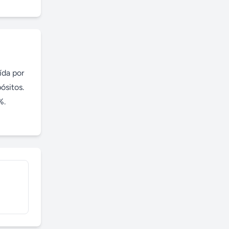
da por 
sitos. 
. 