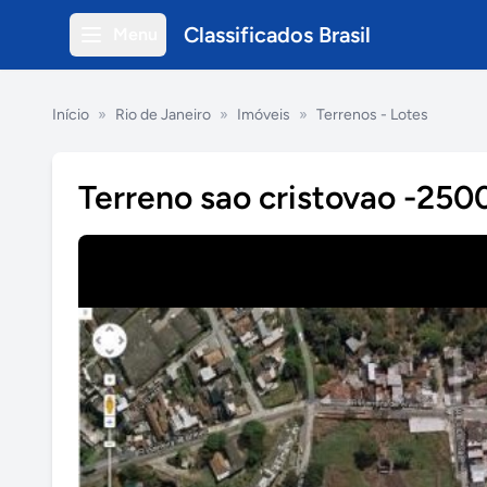
Classificados Brasil
Menu
Início
»
Rio de Janeiro
»
Imóveis
»
Terrenos - Lotes
Terreno sao cristovao -25