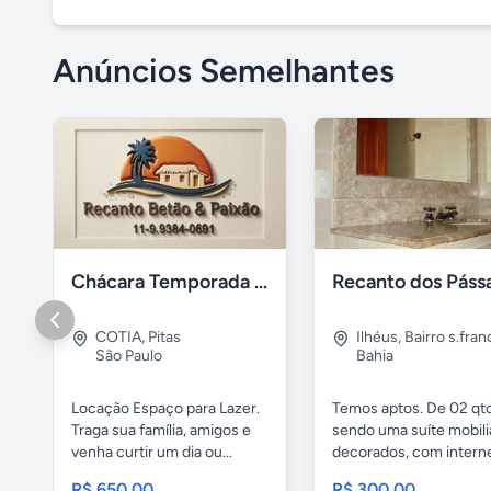
Anúncios Semelhantes
Chácara Temporada Cotia/Itapevi
COTIA
,
Pitas
Ilhéus
,
Bairro s.fran
São Paulo
Bahia
Locação Espaço para Lazer.
Temos aptos. De 02 qto
Traga sua família, amigos e
sendo uma suíte mobili
venha curtir um dia ou...
decorados, com internet
R$ 650,00
R$ 300,00