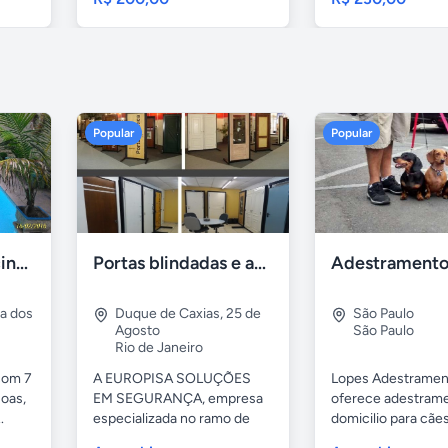
Popular
Popular
Casa 7 Suites Piscina - Praia dos Anjos
Portas blindadas e anti-arrombamento Europisa
ia dos
Duque de Caxias
,
25 de
São Paulo
Agosto
São Paulo
Rio de Janeiro
com 7
A EUROPISA SOLUÇÕES
Lopes Adestramen
oas,
EM SEGURANÇA, empresa
oferece adestrame
.
especializada no ramo de
domicilio para cãe
portas de...
as...