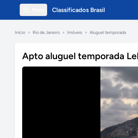
Classificados Brasil
Menu
Início
»
Rio de Janeiro
»
Imóveis
»
Aluguel temporada
Apto aluguel temporada Leb