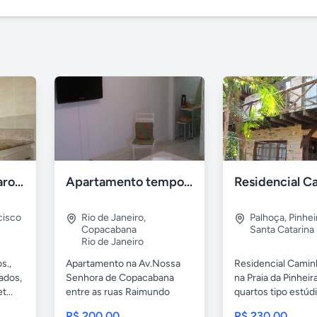
Recanto dos Pássaros Ilhéus
Apartamento temporada Copacabana-RJ
cisco
Rio de Janeiro
,
Palhoça
,
Pinhei
Copacabana
Santa Catarina
Rio de Janeiro
s.,
Apartamento na Av.Nossa
Residencial Camin
ados,
Senhora de Copacabana
na Praia da Pinheir
...
entre as ruas Raimundo
quartos tipo estúdi
Correia e...
R$ 200,00
R$ 230,00