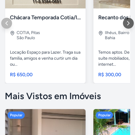
Chácara Temporada Cotia/Itapevi
Recanto dos Pá
COTIA
,
Pitas
Ilhéus
,
Bairro s.
São Paulo
Bahia
Locação Espaço para Lazer. Traga sua
Temos aptos. De 02
família, amigos e venha curtir um dia
suíte mobiliados, 
ou...
internet...
R$ 650,00
R$ 300,00
Mais Vistos em Imóveis
Popular
Popular