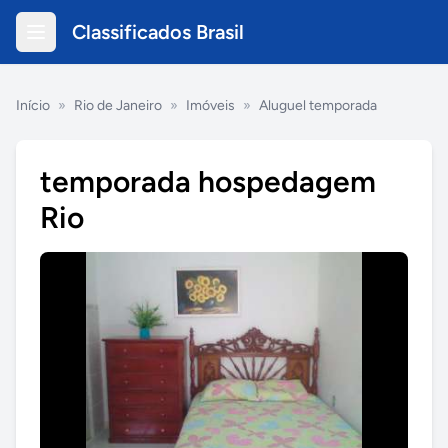
Classificados Brasil
Início
»
Rio de Janeiro
»
Imóveis
»
Aluguel temporada
temporada hospedagem
Rio