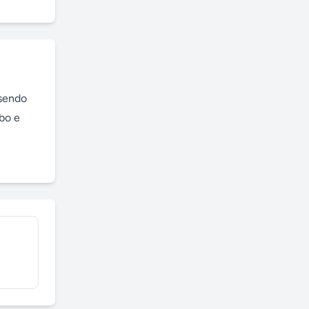
sendo 
bo e 