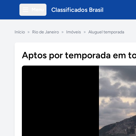
Classificados Brasil
Menu
Início
»
Rio de Janeiro
»
Imóveis
»
Aluguel temporada
Aptos por temporada em to