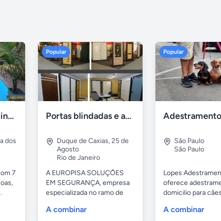
Popular
Popular
Casa 7 Suites Piscina - Praia dos Anjos
Portas blindadas e anti-arrombamento Europisa
ia dos
Duque de Caxias
,
25 de
São Paulo
Agosto
São Paulo
Rio de Janeiro
com 7
A EUROPISA SOLUÇÕES
Lopes Adestramen
oas,
EM SEGURANÇA, empresa
oferece adestrame
.
especializada no ramo de
domicilio para cãe
portas de...
as...
A combinar
A combinar