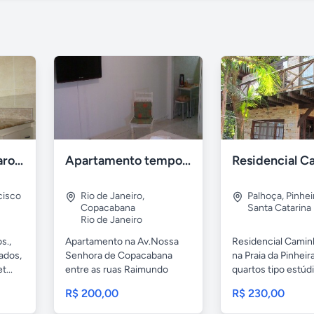
Recanto dos Pássaros Ilhéus
Apartamento temporada Copacabana-RJ
cisco
Rio de Janeiro
,
Palhoça
,
Pinhei
Copacabana
Santa Catarina
Rio de Janeiro
s.,
Apartamento na Av.Nossa
Residencial Camin
ados,
Senhora de Copacabana
na Praia da Pinheir
...
entre as ruas Raimundo
quartos tipo estúdi
Correia e...
R$ 200,00
R$ 230,00