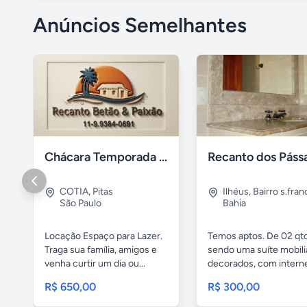
Anúncios Semelhantes
Chácara Temporada Cotia/Itapevi
COTIA
,
Pitas
Ilhéus
,
Bairro s.fran
São Paulo
Bahia
Locação Espaço para Lazer.
Temos aptos. De 02 qto
Traga sua família, amigos e
sendo uma suíte mobili
venha curtir um dia ou...
decorados, com internet
R$ 650,00
R$ 300,00