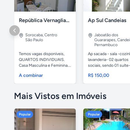
República Vernaglia-Estudantes e ou Trabalhadores
Ap Sul Candeias
Sorocaba
,
Centro
Jaboatão dos
São Paulo
Guararapes
,
Candei
Pernambuco
Temos vagas disponíveis,
Ap sacada - sala -cozi
QUARTOS INDIVIDUAIS.
lavanderia- 02 quartos
Casa Masculina e Feminina....
sociais, sendo 01 suíte-
A combinar
R$ 150,00
Mais Vistos em Imóveis
Popular
Popular