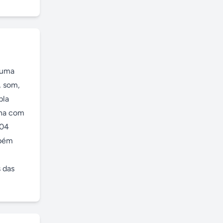
uma 
 som, 
la 
ha com 
04 
bém 
 das 