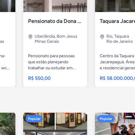
Pensionato da Dona Maria - Uberlândia/MG
Uberlândia
,
Bom Jesus
Rio
,
Taquara
as
Minas Gerais
Rio de Janeiro
nha-
Pensionato para pessoas
Centro da Taquara
que estão planejando
Jacarepaguá. Área
 wc...
trabalhar ou estudar em...
e residencial gene
casa...
R$ 550,00
R$ 58.000.000
Popular
Popular