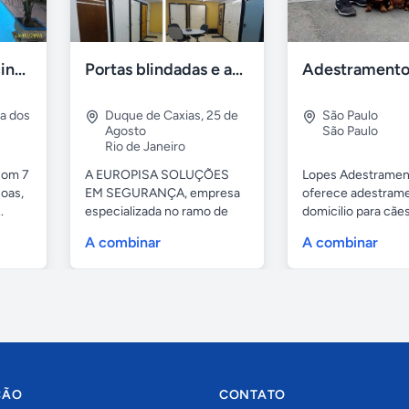
Casa 7 Suites Piscina - Praia dos Anjos
Portas blindadas e anti-arrombamento Europisa
ia dos
Duque de Caxias
,
25 de
São Paulo
Agosto
São Paulo
Rio de Janeiro
com 7
A EUROPISA SOLUÇÕES
Lopes Adestramen
oas,
EM SEGURANÇA, empresa
oferece adestrame
.
especializada no ramo de
domicilio para cãe
portas de...
as...
A combinar
A combinar
ÇÃO
CONTATO