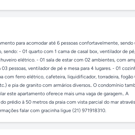
tamento para acomodar até 6 pessoas confortavelmente, sendo 
 sendo: - 01 quarto com 1 cama de casal box, ventilador de pé,
chuveiro elétrico. - 01 sala de estar com 02 ambientes, com amp
 03 pessoas, ventilador de pé e mesa para 4 lugares. - 01 cozin
a com ferro elétrico, cafeteira, liquidificador, torradeira, fogão 
etc.) e pia de granito com armários diversos.. O condomínio tam
ular este apartamento oferece mais uma vaga de garagem.. A 
r do prédio à 50 metros da praia com vista parcial do mar através
formações falar com gracinha ligue (21) 971918310.