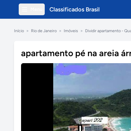
Classificados Brasil
Menu
Início
»
Rio de Janeiro
»
Imóveis
»
Dividir apartamento - Qu
apartamento pé na areia árr