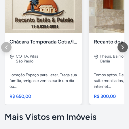
Chácara Temporada Cotia/Itapevi
Recanto dos Pá
COTIA
,
Pitas
Ilhéus
,
Bairro s.
São Paulo
Bahia
Locação Espaço para Lazer. Traga sua
Temos aptos. De 02
família, amigos e venha curtir um dia
suíte mobiliados, 
ou...
internet...
R$ 650,00
R$ 300,00
Mais Vistos em Imóveis