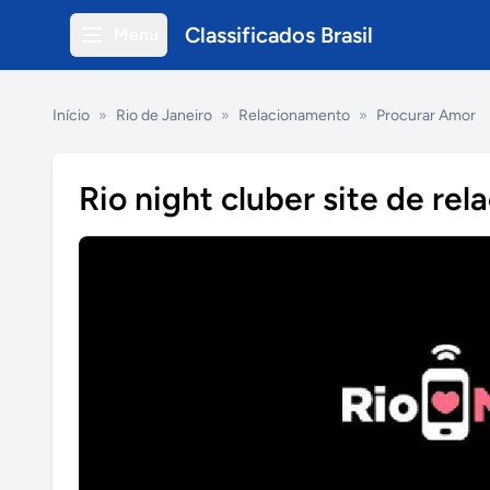
Classificados Brasil
Menu
Início
»
Rio de Janeiro
»
Relacionamento
»
Procurar Amor
Rio night cluber site de re