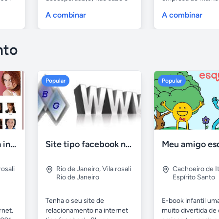
que...
estou doido...
A combinar
A combinar
nto
Popular
Popular
Site de namoro na internet
Site tipo facebook na internet
Meu amigo esq
rosali
Rio de Janeiro
,
Vila rosali
Cachoeiro de I
Rio de Janeiro
Espírito Santo
Tenha o seu site de
E-book infantil uma
rnet.
relacionamento na internet
muito divertida de 