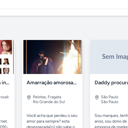
Site de namoro na internet
Amarração amorosa-mestre alexsandro bruxo gran mor
rosali
Pelotas
,
Fragata
São Paulo
Rio Grande do Sul
São Paulo
Você acha que perdeu o seu
Sou marques, ten
rnet.
amor para sempre? esta
anos, sou dono de
3091-
desesperada(o) não sabe o
empresa de market