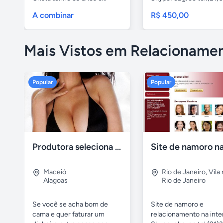
8186...
A combinar
R$ 450,00
Mais Vistos em Relacioname
Popular
Popular
Produtora seleciona atores para filmes adultos
Maceió
Rio de Janeiro
,
Vila 
Alagoas
Rio de Janeiro
Se você se acha bom de
Site de namoro e
cama e quer faturar um
relacionamento na inte