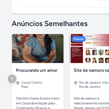
Anúncios Semelhantes
Popular
Procurando um amor
Cocal
,
Centro
Rio de Janeiro
,
Vila 
Piauí
Rio de Janeiro
Olá mim chamo Eunice moro
Site de namoro e
em Cocal da estação piaui ,
relacionamento na inte
Cristã tenho 59 anos e...
Skype: ebgrec tel.(21)