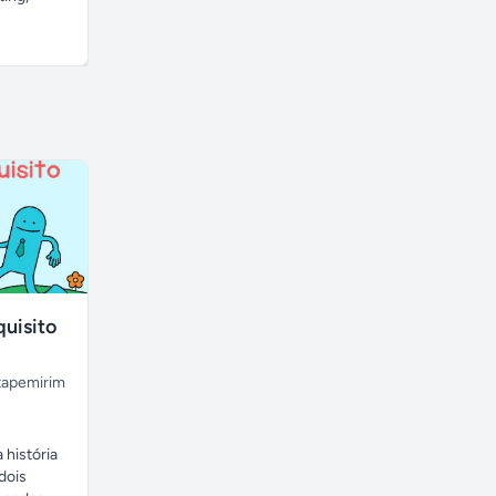
crescimento....
amor...
A combinar
A combinar
uisito
tapemirim
 história
dois